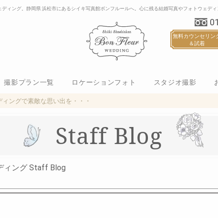
ェディング。静岡県 浜松市にあるシイキ写真館ボンフルールへ。心に残る結婚写真やフォトウェディ
0
無料カウンセリン
＆試着
撮影プラン一覧
ロケーションフォト
スタジオ撮影
ム）
和装 ロケーション
洋装 ロケーション
和装・洋装 ロケーション
和装 スタジオ撮影
洋装 スタジオ撮影
和装・洋装 スタジ
ディングで素敵な思い出を・・・
Staff Blog
 Staff Blog