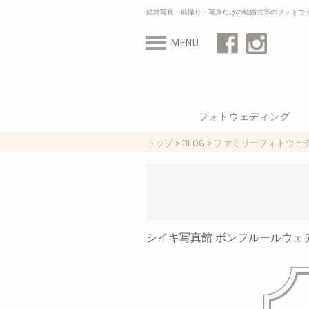
結婚写真・前撮り・写真だけの結婚式等のフォトウ
MENU
フォトウェディング
写真ギャラリー
料金
よくある質問
紹介ムービー
ご利用の流れ（システ
トップ
>
BLOG
>
ファミリーフォトウェ
シイキ写真館 ボンフルールウェディング